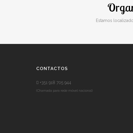
Organ
Estamos localizad
CONTACTOS
+351 918 705 944
(Chamada para rede móvel nacional)