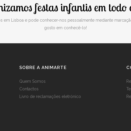
izamos festas infantis em todo o
os em Lisboa e pode conhecer-nos pessoalmente mediante marcaçã
gosto em conhecê-lo!
SOBRE A ANIMARTE
C
Quem Somos
Re
Contactos
Te
Livro de reclamações eletrónico
Re