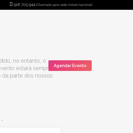
918 705 944
(Chamada para rede móvel nacional)
ido, no entanto, o
Agendar Evento
evento estará sempre
o da parte dos nossos
PT