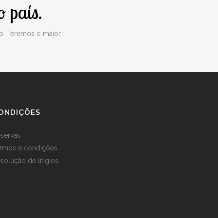
 país.
o. Teremos o maior
ONDIÇÕES
servas
rmos e condições
solução de litígios